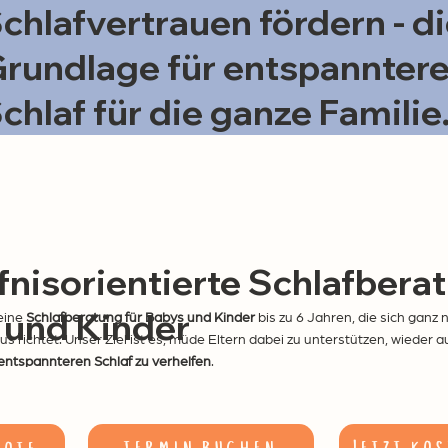
chlafvertrauen fördern - d
rundlage für entspannter
chlaf für die ganze Familie
nisorientierte Schlafberat
 und Kinder
 eine
Schlafberatung für Babys und Kinder
bis zu 6 Jahren, die sich ganz
 richtet. Unser Ziel ist es, müde Eltern dabei zu unterstützen, wieder au
 entspannteren Schlaf zu verhelfen
.