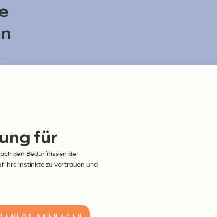
ie
en
.
ung für
 nach den Bedürfnissen der
f ihre Instinkte zu vertrauen und