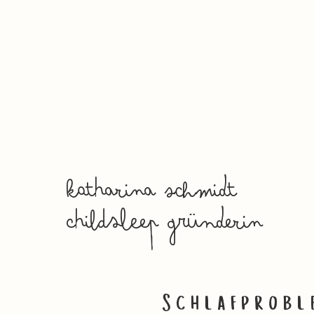
katharina schmidt
childsleep gründerin
Schlafprobl