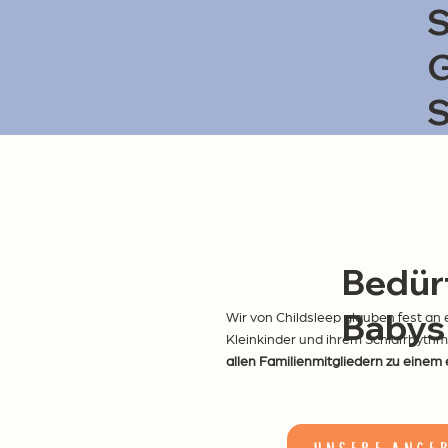
S
G
S
Bedürf
Babys
Wir von Childsleep glauben fest an
Kleinkinder und ihrem Schlafrhythmus
allen Familienmitgliedern zu einem