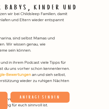
r babys, kinder und
zen wir bei Childsleep Familien, damit
lafen und Eltern wieder entspannt
tharina, sind selbst Mamas und
nen. Wir wissen genau, wie
eme sein können.
und in ihrem Podcast viele Tipps für
st du uns vorher schon kennenlernen.
gle-Bewertungen
an und sieh selbst,
terstützung wieder zu ruhigen Nächten
anfrage senden
e, unverbindliche
Anfrage
, wir sagen
atung für euch sinnvoll ist.