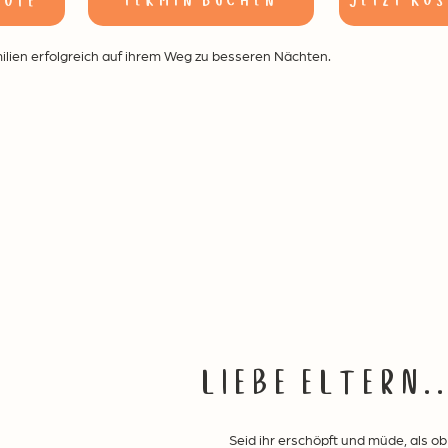
termin buchen
Jetzt ko
bote
milien erfolgreich auf ihrem Weg zu besseren Nächten.
LIEBE ELTERN..
Seid ihr erschöpft und müde, als ob