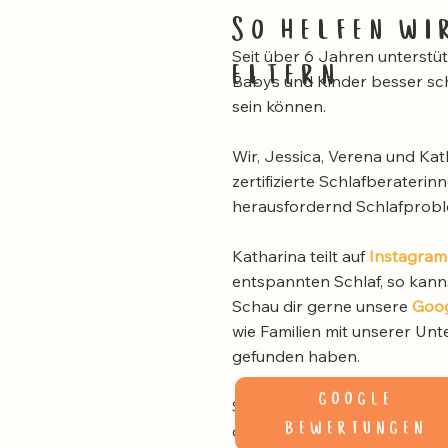
So helfen wi
Seit über 6 Jahren unterstüt
eltern
Babys und Kinder besser sch
sein können.
Wir, Jessica, Verena und Ka
zertifizierte Schlafberaterin
herausfordernd Schlafprobl
Katharina teilt auf
Instagram
entspannten Schlaf, so kann
Schau dir gerne unsere
Goo
wie Familien mit unserer Un
gefunden haben.
google
Schick uns einfach eine kurz
bewertungen
dir ehrlich, ob eine Schlafber