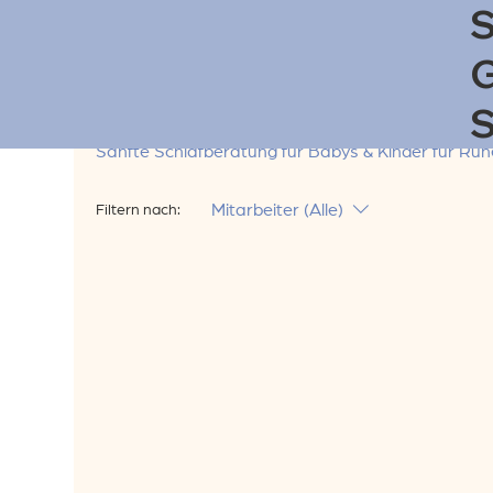
S
G
Service buchen
S
Sanfte Schlafberatung für Babys & Kinder für Ruhe
Mitarbeiter (Alle)
Filtern nach: