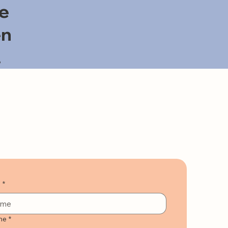
ie
en
.
e
*
me
*