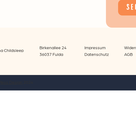
SE
Birkenallee 24
Impressum
Wider
na Childsleep
36037 Fulda
Datenschutz
AGB
Mess Design
2024