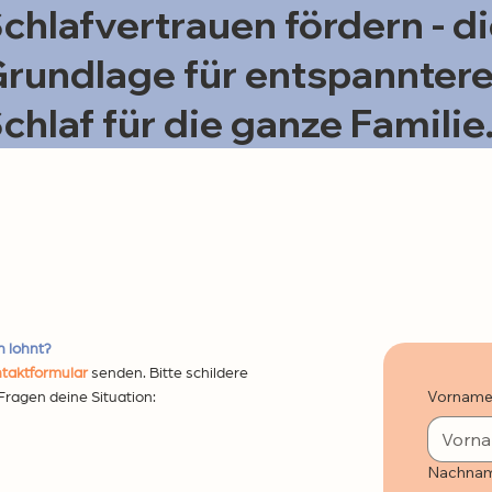
chlafvertrauen fördern - d
rundlage für entspannter
chlaf für die ganze Familie
h lohnt?
taktformular
senden. Bitte schildere
Vornam
Fragen deine Situation:
Nachna