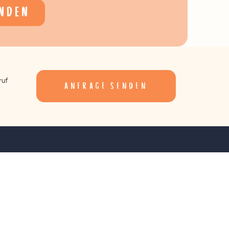
NDEN
ruf
anfrage senden