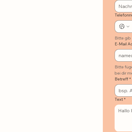
Telefon
Bitte gi
E-Mail A
Bitte füg
bei dir 
Betreff
*
Text
*