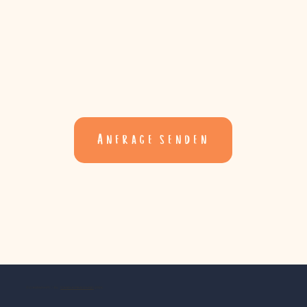
Anfrage senden
© created with ♡ by
Creative Mess Design
2024