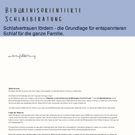
Bedürfnisorientierte
Schlafberatung
Schlafvertrauen fördern - die Grundlage für entspannteren
Schlaf für die ganze Familie.
widerrufsbelehrung
Widerrufsrecht
Sie haben das Recht, binnen vierzehn Tagen ohne Angabe von Gründen diesen Vertrag zu widerrufen.
Die Widerrufsfrist beträgt vierzehn Tage ab Vertragsschluss.
Um Ihr Widerrufsrecht auszuüben, müssen Sie uns
Childsleep c/o AutorenServices.de | Birkenallee 24 | 36037 Fulda
– E-Mail:
info@childsleep.de
mittels
einer eindeutigen Erklärung (z. B. ein mit der Post versandter Brief, Telefax oder E-Mail) über Ihren Entschluss, diesen Vertrag zu widerrufen, informieren.
Sie können dafür das beigefügte Muster-Widerrufsformular verwenden, das jedoch nicht vorgeschrieben ist.
Zur Wahrung der Widerrufsfrist reicht es aus, dass Sie die Mitteilung über die Ausübung des Widerrufsrechts vor Ablauf der Widerrufsfrist absenden.
Folgen des Widerrufs
Wenn Sie diesen Vertrag widerrufen, haben wir Ihnen alle Zahlungen, die wir von Ihnen erhalten haben, einschließlich der Lieferkosten (mit Ausnahme der
zusätzlichen Kosten, die sich daraus ergeben, dass Sie eine andere Art der Lieferung als die von uns angebotene, günstigste Standardlieferung gewählt
haben), unverzüglich und spätestens binnen vierzehn Tagen ab dem Tag zurückzuzahlen, an dem die Mitteilung über Ihren Widerruf dieses Vertrags bei
uns eingegangen ist.
Für diese Rückzahlung verwenden wir dasselbe Zahlungsmittel, das Sie bei der ursprünglichen Transaktion eingesetzt haben, es sei denn, mit Ihnen
wurde ausdrücklich etwas anderes vereinbart; in keinem Fall werden Ihnen wegen dieser Rückzahlung Entgelte berechnet.
Haben Sie verlangt, dass die Dienstleistungen während der Widerrufsfrist beginnen sollen, so haben Sie uns einen angemessenen Betrag zu zahlen, der