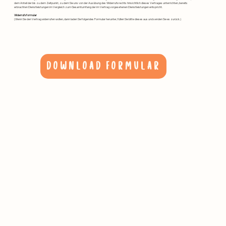
dem Anteil der bis zu dem Zeitpunkt, zu dem Sie uns von der Ausübung des Widerrufsrechts hinsichtlich dieses Vertrages unterrichten, bereits
erbrachten Dienstleistungen im Vergleich zum Gesamtumfang der im Vertrag vorgesehenen Dienstleistungen entspricht.
Widerrufsformular
(Wenn Sie den Vertrag widerrufen wollen, dann laden Sie folgendes Formular herunter, füllen Sie bitte dieses aus und senden Sie es zurück.)
DOWNLOAD FORMULAR