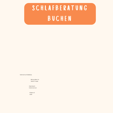
SCHLAFBERATUNG
BUCHEN
Katharina Childsleep
Birkenallee 24
36037 Fulda
Impressum
Datenschutz
Widerruf
AGB