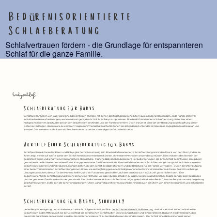
Bedürfnisorientierte
Schlafberatung
Schlafvertrauen fördern - die Grundlage für entspannteren
Schlaf für die ganze Familie.
babyschlaf
Schlafberatung F
ü
r Babys
Schlafgewohnheiten von Babys sind eines der zentralen Themen, mit denen sich frischgebackene Eltern auseinandersetzen müssen. Jede Familie steht vor
individuellen Herausforderungen, wenn es darum geht, den Schlaf ihres Babys zu optimieren. Eine bedürfnisorientierte Schlafberatung bietet hier einen
maßgeschneiderten Ansatz, der sich an den Bedürfnissen des Kindes und der Familie orientiert. Doch warum ist diese Art der Beratung so wichtig?
hung dieser
Daten zu verlangen. Hierzu sowie zu weiteren Fragen zum Thema Datenschutz können Sie sich jederzeit unter der im Impressum angegebenen Adresse an uns
wenden. Des Weiteren steht Ihnen ein Beschwerderecht bei der zuständigen Aufsichtsbehörde zu.
Vorteile Einer Schlafberatung f
ü
r Babys
Schlafprobleme können für Eltern und Babys gleichermaßen stressig sein. Eine bedürfnisorientierte Schlafberatung nimmt den Druck von den Eltern, indem sie
ihnen zeigt, wie sie auf sanfte Weise den Schlaf ihres Kindes verbessern können, ohne starre Methoden anwenden zu müssen. Dies reduziert den Stress in der
gesamten Familie und schafft eine harmonischere Atmosphäre. Manche Babys haben besondere Herausforderungen, die ihren Schlaf beeinflussen, sei es durch
gesundheitliche Probleme, besondere Entwicklungsphasen oder familiäre Umstände. Eine bedürfnisorientierte Schlafberatung kann gezielt auf diese speziellen
Bedürfnisse eingehen und individuelle Lösungen bieten, die den Schlaf des Babys fördern und die Belastung für die Familie verringern. Durch die Unterstützung
einer bedürfnisorientierten Schlafberatung lernen Eltern, wie sie langfristig gesunde Schlafgewohnheiten für ihr Kind etablieren können. Anstatt kurzfristige
Lösungen zu suchen, die nur für den Moment helfen, wird ein Fundament geschaffen, auf dem das Kind auch in Zukunft gut schlafen kann. Eine
bedürfnisorientierte Schlafberatung ist mehr als nur eine Methode, um Babys besser schlafen zu lassen. Sie ist ein ganzheitlicher Ansatz, der das Wohl des Kindes
und der gesamten Familie in den Vordergrund stellt. Durch das Verständnis und die Berücksichtigung der individuellen Bedürfnisse des Babys kann eine Umgebung
geschaffen werden, in der sich alle sicher und geborgen fühlen. Langfristig profitieren sowohl das Kind als auch die Eltern von einem entspannten und erholsamen
Schlaf.
Schlafberatung f
ü
r Babys, Sinnvoll?
Jedes Baby ist einzigartig, und so sind es auch seine Schlafgewohnheiten. Eine
bedürfnisorientierte Schlafberatung
stellt das Kind mit seinen individuellen
Bedürfnissen in den Mittelpunkt. Sie berücksichtigt die persönlichen Schlafmuster, Entwicklungsphasen und Temperamente. Dadurch wird vermieden, dass
pauschale Ratschläge angewendet werden, die möglicherweise nicht zu den Bedürfnissen des Kindes passen. Der Schlaf eines Babys ist eng mit seiner