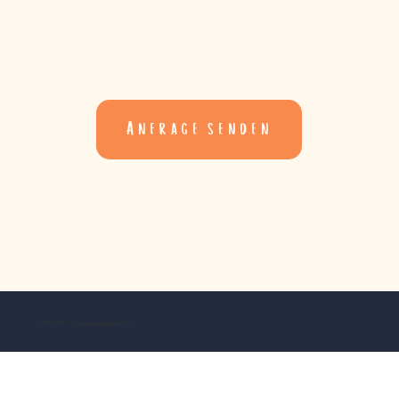
Anfrage senden
© created with ♡ by
Creative Mess Design
2024