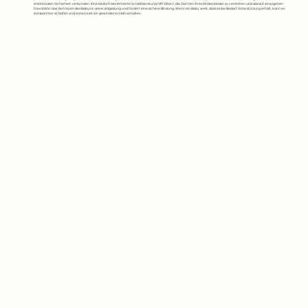
emotionalen Sicherheit verbunden. Eine bedürfnisorientierte Schlafberatung hilft Eltern, die Zeichen ihres Kindes besser zu verstehen und darauf einzugehen.
Dies stärkt das Vertrauen des Babys in seine Umgebung und fördert eine sichere Bindung. Wenn ein Baby weiß, dass es bei Bedarf Unterstützung erhält, kann es
entspannter schlafen und entwickelt ein gesundes Schlafverhalten.