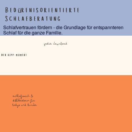
Bedürfnisorientierte
Schlafberatung
Schlafvertrauen fördern - die Grundlage für entspannteren
Schlaf für die ganze Familie.
gratis download
der kipp-moment
Schlafcoach &
stillberaterin für
babys und kinder