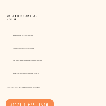
Dieses PDF ist für dich,
wenn du...
dein Kind besser verstehen möchtest.
Eskalationen im Alltag reduzieren willst.
feinfühlig und bindungsorientiert begleiten möchtest.
dir mehr Leichtigkeit im Familienalltag wünschst.
Ich freue mich darauf, dich und deine Familie zu unterstützen.
jetzt Tipps lesen