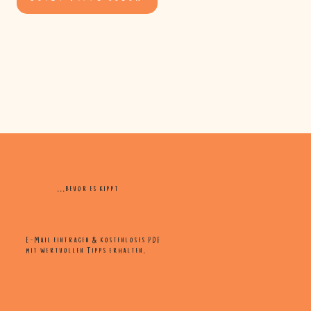
...bevor es kippt
E-Mail eintragen & kostenloses PDF
mit wertvollen Tipps erhalten.