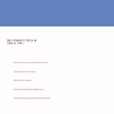
das erwartet dich im
gratis-pdf:
Eine einfache Erklärung, was der Kipp-Moment wirklich ist.
Typische Anzeichen, bevor es „kippt“.
Konkrete Tipps für den Alltag.
Impulse, wie du dein Kind liebevoll begleiten kannst.
Mehr Ruhe, Verbindung und Verständnis für dich und dein Kind.