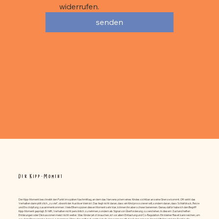
widerrufen.
senden
Der Kipp-Moment
Der Kipp-Moment beschreibt den Punkt im späten Nachmittag, an dem das Nervensystem eines Kindes sichtbar an seine Grenze kommt. Oft wirkt das
Verhalten dann plötzlich „zu viel“, obwohl der Auslöser klein ist. Das liegt nicht daran, dass ein Kind provozieren will, sondern daran, dass Schlafdruck, Reize
und Erschöpfung zusammenkommen. Viele Eltern spüren diesen Moment sehr klar, können ihn aber schwer benennen. Genau dafür habe ich den Begriff
Kipp-Moment geprägt. Er hilft, Verhalten nicht persönlich zu nehmen, sondern als Signal von Überforderung zu verstehen. In diesem Zustand helfen
Erklärungen oder Diskussionen meist nicht weiter. Was Kinder jetzt brauchen, ist vor allem Entlastung und Co-Regulation. Ein kleiner Reset kann reichen, um